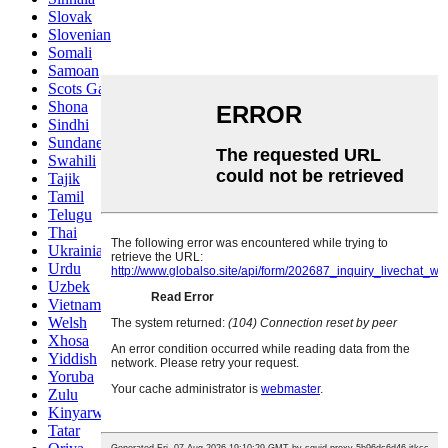
Slovak
Slovenian
Somali
Samoan
Scots Gaelic
Shona
Sindhi
Sundanese
Swahili
Tajik
Tamil
Telugu
Thai
Ukrainian
Urdu
Uzbek
Vietnamese
Welsh
Xhosa
Yiddish
Yoruba
Zulu
Kinyarwanda
Tatar