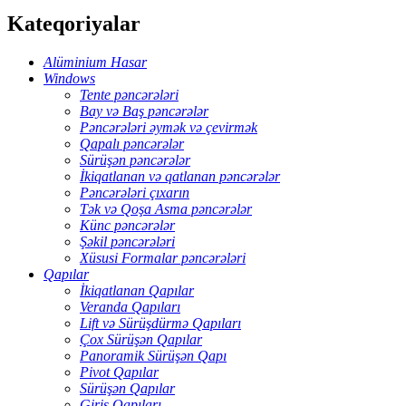
Kateqoriyalar
Alüminium Hasar
Windows
Tente pəncərələri
Bay və Baş pəncərələr
Pəncərələri əymək və çevirmək
Qapalı pəncərələr
Sürüşən pəncərələr
İkiqatlanan və qatlanan pəncərələr
Pəncərələri çıxarın
Tək və Qoşa Asma pəncərələr
Künc pəncərələr
Şəkil pəncərələri
Xüsusi Formalar pəncərələri
Qapılar
İkiqatlanan Qapılar
Veranda Qapıları
Lift və Sürüşdürmə Qapıları
Çox Sürüşən Qapılar
Panoramik Sürüşən Qapı
Pivot Qapılar
Sürüşən Qapılar
Giriş Qapıları