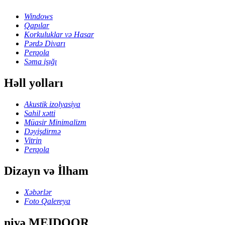
Windows
Qapılar
Korkuluklar və Hasar
Pərdə Divarı
Perqola
Səma işığı
Həll yolları
Akustik izolyasiya
Sahil xətti
Müasir Minimalizm
Dəyişdirmə
Vitrin
Perqola
Dizayn və İlham
Xəbərlər
Foto Qalereya
niyə MEIDOOR