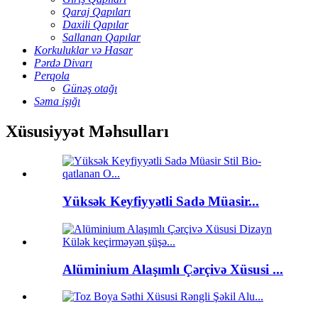
Qaraj Qapıları
Daxili Qapılar
Sallanan Qapılar
Korkuluklar və Hasar
Pərdə Divarı
Perqola
Günəş otağı
Səma işığı
Xüsusiyyət Məhsulları
Yüksək Keyfiyyətli Sadə Müasir...
Alüminium Alaşımlı Çərçivə Xüsusi ...