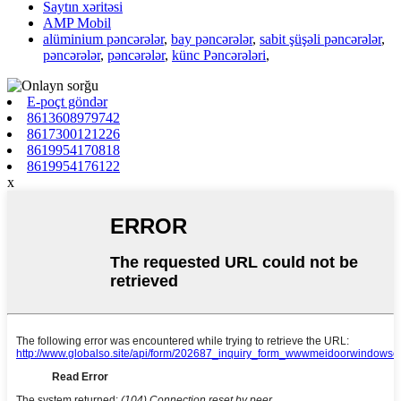
Saytın xəritəsi
AMP Mobil
alüminium pəncərələr
,
bay pəncərələr
,
sabit şüşəli pəncərələr
,
pəncərələr
,
pəncərələr
,
künc Pəncərələri
,
E-poçt göndər
8613608979742
8617300121226
8619954170818
8619954176122
x