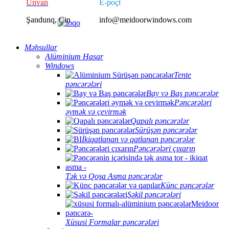
Ünvan
E-poçt
Şandunq, Çin
info@meidoorwindows.com
Məhsullar
Alüminium Hasar
Windows
Tente
pəncərələri
Bay və Baş pəncərələr
Pəncərələri
əymək və çevirmək
Qapalı pəncərələr
Sürüşən pəncərələr
İkiqatlanan və qatlanan pəncərələr
Pəncərələri çıxarın
Tək və Qoşa Asma pəncərələr
Künc pəncərələr
Şəkil pəncərələri
Xüsusi Formalar pəncərələri