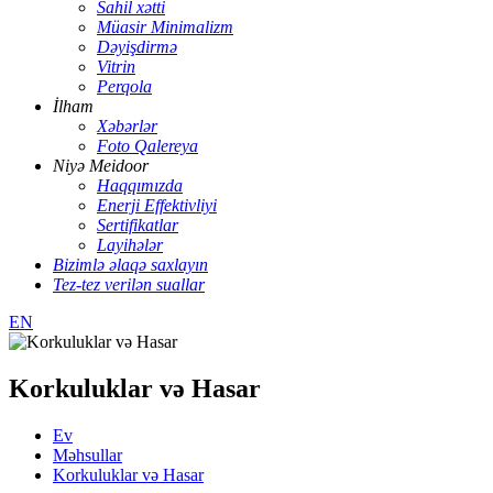
Sahil xətti
Müasir Minimalizm
Dəyişdirmə
Vitrin
Perqola
İlham
Xəbərlər
Foto Qalereya
Niyə Meidoor
Haqqımızda
Enerji Effektivliyi
Sertifikatlar
Layihələr
Bizimlə əlaqə saxlayın
Tez-tez verilən suallar
EN
Korkuluklar və Hasar
Ev
Məhsullar
Korkuluklar və Hasar