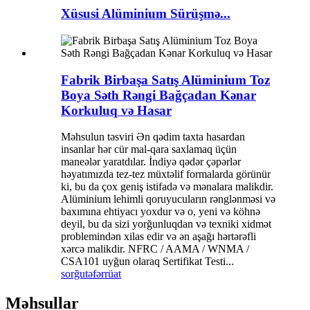
Xüsusi Alüminium Sürüşmə...
Fabrik Birbaşa Satış Alüminium Toz
Boya Səth Rəngi ​​Bağçadan Kənar
Korkuluq və Hasar
Məhsulun təsviri Ən qədim taxta hasardan
insanlar hər cür mal-qara saxlamaq üçün
maneələr yaratdılar. İndiyə qədər çəpərlər
həyatımızda tez-tez müxtəlif formalarda görünür
ki, bu da çox geniş istifadə və mənalara malikdir.
Alüminium lehimli qoruyucuların rənglənməsi və
baxımına ehtiyacı yoxdur və o, yeni və köhnə
deyil, bu da sizi yorğunluqdan və texniki xidmət
problemindən xilas edir və ən aşağı hərtərəfli
xərcə malikdir. NFRC / AAMA / WNMA /
CSA101 uyğun olaraq Sertifikat Testi...
sorğu
təfərrüat
Məhsullar