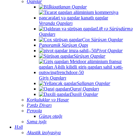
Qapılar
İkiqatlanan Qapılar
Veranda Qapıları
Lift və Sürüşdürmə
Qapıları
Çox Sürüşən Qapılar
Panoramik Sürüşən Qapı
Pivot Qapılar
Sürüşən Qapılar
Giriş Qapıları
Sallanan Qapılar
Qaraj Qapıları
Daxili Qapılar
Korkuluklar və Hasar
Pərdə Divarı
Perqola
Günəş otağı
Səma işığı
Həll
Akustik izolyasiya