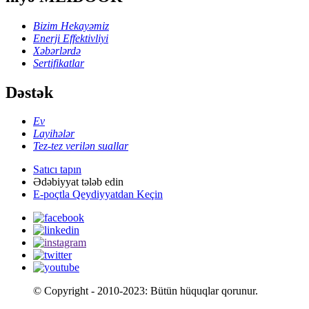
Bizim Hekayəmiz
Enerji Effektivliyi
Xəbərlərdə
Sertifikatlar
Dəstək
Ev
Layihələr
Tez-tez verilən suallar
Satıcı tapın
Ədəbiyyat tələb edin
E-poçtla Qeydiyyatdan Keçin
© Copyright - 2010-2023: Bütün hüquqlar qorunur.