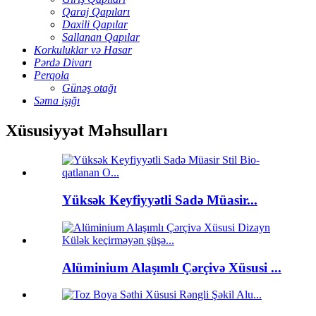
Qaraj Qapıları
Daxili Qapılar
Sallanan Qapılar
Korkuluklar və Hasar
Pərdə Divarı
Perqola
Günəş otağı
Səma işığı
Xüsusiyyət Məhsulları
Yüksək Keyfiyyətli Sadə Müasir...
Alüminium Alaşımlı Çərçivə Xüsusi ...