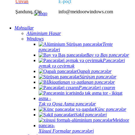
Ünvan
E-poçt
Şandunq, Çin
info@meidoorwindows.com
Məhsullar
Alüminium Hasar
Windows
Tente
pəncərələri
Bay və Baş pəncərələr
Pəncərələri
əymək və çevirmək
Qapalı pəncərələr
Sürüşən pəncərələr
İkiqatlanan və qatlanan pəncərələr
Pəncərələri çıxarın
Tək və Qoşa Asma pəncərələr
Künc pəncərələr
Şəkil pəncərələri
Xüsusi Formalar pəncərələri