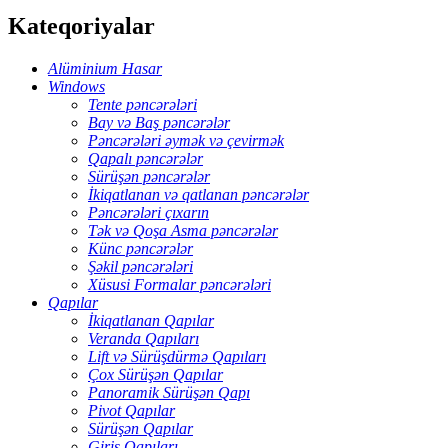
Kateqoriyalar
Alüminium Hasar
Windows
Tente pəncərələri
Bay və Baş pəncərələr
Pəncərələri əymək və çevirmək
Qapalı pəncərələr
Sürüşən pəncərələr
İkiqatlanan və qatlanan pəncərələr
Pəncərələri çıxarın
Tək və Qoşa Asma pəncərələr
Künc pəncərələr
Şəkil pəncərələri
Xüsusi Formalar pəncərələri
Qapılar
İkiqatlanan Qapılar
Veranda Qapıları
Lift və Sürüşdürmə Qapıları
Çox Sürüşən Qapılar
Panoramik Sürüşən Qapı
Pivot Qapılar
Sürüşən Qapılar
Giriş Qapıları