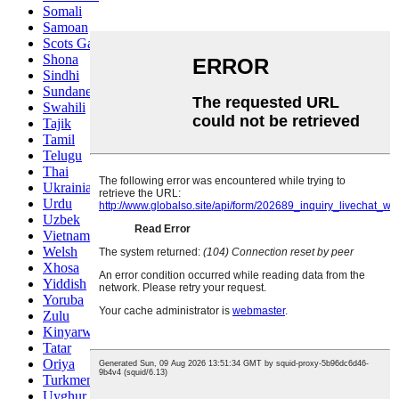
Somali
Samoan
Scots Gaelic
Shona
Sindhi
Sundanese
Swahili
Tajik
Tamil
Telugu
Thai
Ukrainian
Urdu
Uzbek
Vietnamese
Welsh
Xhosa
Yiddish
Yoruba
Zulu
Kinyarwanda
Tatar
Oriya
Turkmen
Uyghur