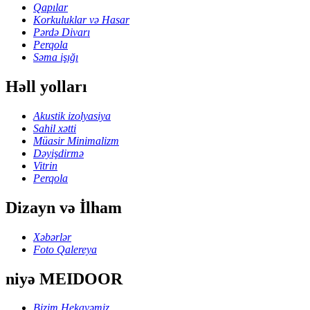
Qapılar
Korkuluklar və Hasar
Pərdə Divarı
Perqola
Səma işığı
Həll yolları
Akustik izolyasiya
Sahil xətti
Müasir Minimalizm
Dəyişdirmə
Vitrin
Perqola
Dizayn və İlham
Xəbərlər
Foto Qalereya
niyə MEIDOOR
Bizim Hekayəmiz