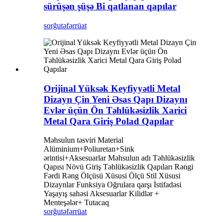
sürüşən şüşə Bi qatlanan qapılar
sorğu
təfərrüat
Orijinal Yüksək Keyfiyyətli Metal
Dizayn Çin Yeni Əsas Qapı Dizaynı
Evlər üçün Ön Təhlükəsizlik Xarici
Metal Qara Giriş Polad Qapılar
Məhsulun təsviri Material
Alüminium+Poliuretan+Sink
ərintisi+Aksesuarlar Məhsulun adı Təhlükəsizlik
Qapısı Növü Giriş Təhlükəsizlik Qapıları Rəngi ​​
Fərdi Rəng Ölçüsü Xüsusi Ölçü Stil Xüsusi
Dizaynlar Funksiya Oğrulara qarşı İstifadəsi
Yaşayış sahəsi Aksesuarlar Kilidlər +
Menteşələr+ Tutacaq
sorğu
təfərrüat