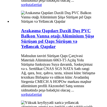
xidmətində peşə bələdçisi olacaq ...
sorğu
təfərrüat
Arakəsmə Qapıları Daxili Duş PVC
Balkon Vanna otağı Alüminium Şüşə
Sürüşən pd Qapı Sürüşən və
Yelləncək Qapılar
Məhsulun təsviri Sürüşən Qapı Çərçivəsi
Materialı Alüminium 6063-T5 Açılış Yolu
Sürüşmə funksiyası Suya davamlı, Səskeçirməz
və s. Sertifikat CNAS SGS NATA Səth rəngi
Ağ, qara, boz, qəhvə, taxta, xüsusi künc birləşmə
texnikası Birləşmə və silikon künc Avadanlıq
Siegenia CMECH A HOPOw markası məşhur
alüminium profili Akzonobel Satış sonrası
xidmətində peşə bələdçisi olacaq ...
sorğu
təfərrüat