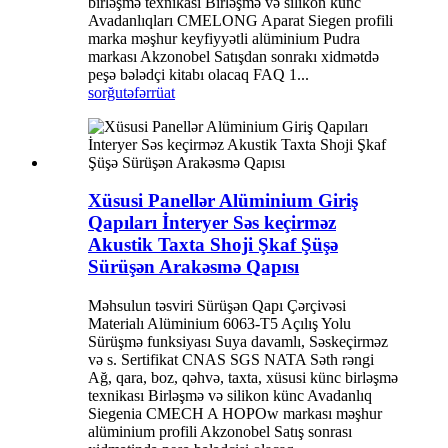
birləşmə texnikası Birləşmə və silikon künc
Avadanlıqları CMELONG Aparat Siegen profili
marka məşhur keyfiyyətli alüminium Pudra
markası Akzonobel Satışdan sonrakı xidmətdə
peşə bələdçi kitabı olacaq FAQ 1...
sorğu
təfərrüat
Xüsusi Panellər Alüminium Giriş
Qapıları İnteryer Səs keçirməz
Akustik Taxta Shoji Şkaf Şüşə
Sürüşən Arakəsmə Qapısı
Məhsulun təsviri Sürüşən Qapı Çərçivəsi
Materialı Alüminium 6063-T5 Açılış Yolu
Sürüşmə funksiyası Suya davamlı, Səskeçirməz
və s. Sertifikat CNAS SGS NATA Səth rəngi
Ağ, qara, boz, qəhvə, taxta, xüsusi künc birləşmə
texnikası Birləşmə və silikon künc Avadanlıq
Siegenia CMECH A HOPOw markası məşhur
alüminium profili Akzonobel Satış sonrası