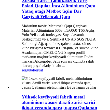
Xüsusi Xarici Təhlükəsizlik Giriş
Polad Qapılar İncə Alüminium Qapı
Yataq otağı Mətbəx üçün Dar
Çərçivəli Yelləncək Qapı
Məhsulun təsviri Menteşəli Qapı Çərçivəsi
Materialı Alüminium 6063-T5/6060-T66 Açılış
Yolu Yelləncək funksiyası Suya davamlı,
Səskeçirməz və s. Sertifikat CNAS SGS NATA
Səth rəngi Ağ, qara, boz, qəhvə, taxta, xüsusi
künc birləşmə texnikası Birləşmə, və silikon künc
Avadanlıqları CMELONG Siegen profili
markanın məşhur keyfiyyətli alüminium Pudra
markası Akzonobel Satış sonrası xidmətə sahib
olacaq peşə bələdçi kitabı ...
sorğu
təfərrüat
Yüksək keyfiyyətli fabrik metal
alüminium xüsusi daxili xarici xarici
ikiqat veranda qaraj qapısı Qatlanan