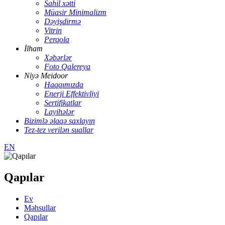
Sahil xətti
Müasir Minimalizm
Dəyişdirmə
Vitrin
Perqola
İlham
Xəbərlər
Foto Qalereya
Niyə Meidoor
Haqqımızda
Enerji Effektivliyi
Sertifikatlar
Layihələr
Bizimlə əlaqə saxlayın
Tez-tez verilən suallar
EN
Qapılar
Ev
Məhsullar
Qapılar