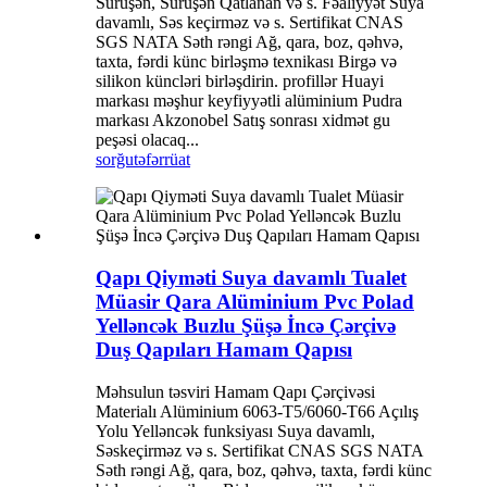
Sürüşən, Sürüşən Qatlanan və s. Fəaliyyət Suya
davamlı, Səs keçirməz və s. Sertifikat CNAS
SGS NATA Səth rəngi Ağ, qara, boz, qəhvə,
taxta, fərdi künc birləşmə texnikası Birgə və
silikon küncləri birləşdirin. profillər Huayi
markası məşhur keyfiyyətli alüminium Pudra
markası Akzonobel Satış sonrası xidmət gu
peşəsi olacaq...
sorğu
təfərrüat
Qapı Qiyməti Suya davamlı Tualet
Müasir Qara Alüminium Pvc Polad
Yelləncək Buzlu Şüşə İncə Çərçivə
Duş Qapıları Hamam Qapısı
Məhsulun təsviri Hamam Qapı Çərçivəsi
Materialı Alüminium 6063-T5/6060-T66 Açılış
Yolu Yelləncək funksiyası Suya davamlı,
Səskeçirməz və s. Sertifikat CNAS SGS NATA
Səth rəngi Ağ, qara, boz, qəhvə, taxta, fərdi künc