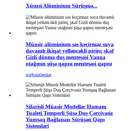
Xüsusi Alüminium Sürüşmə...
Müasir alüminium səs keçirməz suya
davamlı ikiqat yelləncəkli pirinç şkaf
Gizli dönmə duş menteşəsi Vanna
otağının şüşə qapısı menteşəsi qapısı
sorğu
təfərrüat
Sifarişli Müasir Modellər Hamam
Tualeti Temperli Şüşə Duş Çərçivəsiz
Yumşaq Bağlanan Sürüşən Qapı
Sistemləri