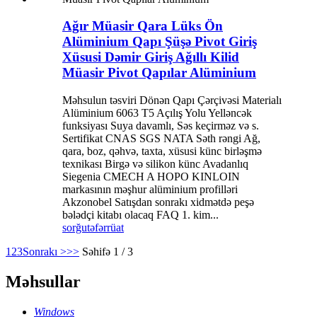
Ağır Müasir Qara Lüks Ön
Alüminium Qapı Şüşə Pivot Giriş
Xüsusi Dəmir Giriş Ağıllı Kilid
Müasir Pivot Qapılar Alüminium
Məhsulun təsviri Dönən Qapı Çərçivəsi Materialı
Alüminium 6063 T5 Açılış Yolu Yelləncək
funksiyası Suya davamlı, Səs keçirməz və s.
Sertifikat CNAS SGS NATA Səth rəngi Ağ,
qara, boz, qəhvə, taxta, xüsusi künc birləşmə
texnikası Birgə və silikon künc Avadanlıq
Siegenia CMECH A HOPO KINLOIN
markasının məşhur alüminium profilləri
Akzonobel Satışdan sonrakı xidmətdə peşə
bələdçi kitabı olacaq FAQ 1. kim...
sorğu
təfərrüat
1
2
3
Sonrakı >
>>
Səhifə 1 / 3
Məhsullar
Windows