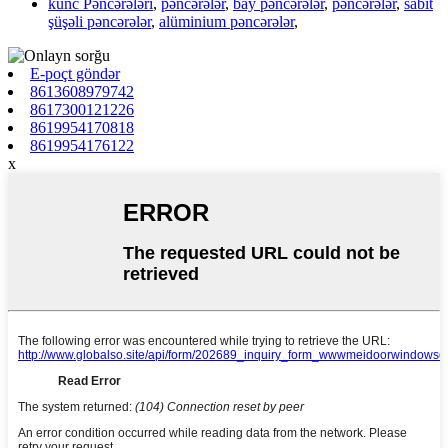
künc Pəncərələri
,
pəncərələr
,
bay pəncərələr
,
pəncərələr
,
sabit
şüşəli pəncərələr
,
alüminium pəncərələr
,
E-poçt göndər
8613608979742
8617300121226
8619954170818
8619954176122
x