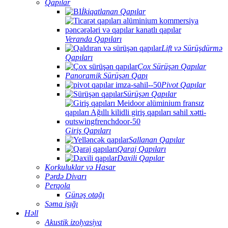
Qapılar
İkiqatlanan Qapılar
Veranda Qapıları
Lift və Sürüşdürmə
Qapıları
Çox Sürüşən Qapılar
Panoramik Sürüşən Qapı
Pivot Qapılar
Sürüşən Qapılar
Giriş Qapıları
Sallanan Qapılar
Qaraj Qapıları
Daxili Qapılar
Korkuluklar və Hasar
Pərdə Divarı
Perqola
Günəş otağı
Səma işığı
Həll
Akustik izolyasiya