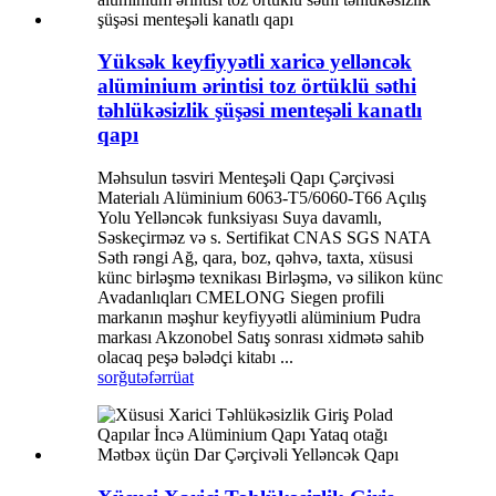
Yüksək keyfiyyətli xaricə yelləncək
alüminium ərintisi toz örtüklü səthi
təhlükəsizlik şüşəsi menteşəli kanatlı
qapı
Məhsulun təsviri Menteşəli Qapı Çərçivəsi
Materialı Alüminium 6063-T5/6060-T66 Açılış
Yolu Yelləncək funksiyası Suya davamlı,
Səskeçirməz və s. Sertifikat CNAS SGS NATA
Səth rəngi Ağ, qara, boz, qəhvə, taxta, xüsusi
künc birləşmə texnikası Birləşmə, və silikon künc
Avadanlıqları CMELONG Siegen profili
markanın məşhur keyfiyyətli alüminium Pudra
markası Akzonobel Satış sonrası xidmətə sahib
olacaq peşə bələdçi kitabı ...
sorğu
təfərrüat