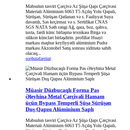
Məhsulun təsviri Çərçivə Az Şüşə Qapı Çərçivəsi
Materialı Alüminium 6063 T5 Açılış Yolu Qapalı,
Sürüşən, Sürüşən Qatlanan və s. Fəaliyyət Suya
davamlı, Səs keçirməz və s. Sertifikat CNAS
SGS NATA Səth rəngi Ağ, qara, boz, qəhvə,
taxta, fərdi künc birləşmə texnikası Birgə və
silikon küncləri birləşdirin. profillər Huayi
markası məşhur keyfiyyətli alüminium Pudra
markası Akzonobel Satış sonrası xidmətə sahib
olacaq...
sorğu
təfərrüat
Müasir Düzbucaqlı Forma Pas
Əleyhinə Metal Çərçivəli Hamam
üçün Bypass Temperli Şüşə Sürüşən
Duş Qapısı Alüminium Saplı
Məhsulun təsviri Çərçivə Az Şüşə Qapı Çərçivəsi
Materialı Alüminium 6063 T5 Açılış Yolu Qapalı,