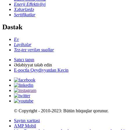
Enerji Effektivliyi
Xəbərlərdə
Sertifikatlar
Dəstək
Ev
Layihələr
Tez-tez verilən suallar
Satıcı tapın
Ədəbiyyat tələb edin
E-poçtla Qeydiyyatdan Keçin
© Copyright - 2010-2023: Bütün hüquqlar qorunur.
Saytın xəritəsi
AMP Mobil