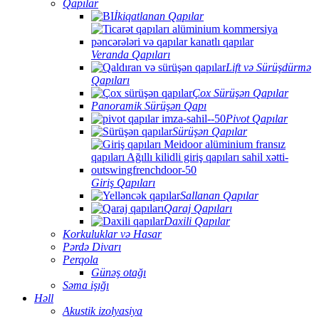
Qapılar
İkiqatlanan Qapılar
Veranda Qapıları
Lift və Sürüşdürmə
Qapıları
Çox Sürüşən Qapılar
Panoramik Sürüşən Qapı
Pivot Qapılar
Sürüşən Qapılar
Giriş Qapıları
Sallanan Qapılar
Qaraj Qapıları
Daxili Qapılar
Korkuluklar və Hasar
Pərdə Divarı
Perqola
Günəş otağı
Səma işığı
Həll
Akustik izolyasiya