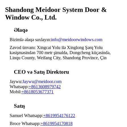
Shandong Meidoor System Door &
Window Co., Ltd.
Əlaqə
Bizimlə əlaqə saxlayın:
info@meidoorwindows.com
Zavod ünvanı: Xingcai Yolu ilə Xinglong Şərq Yolu
kəsişməsindən 700 metr şimalda, Dongcheng küçəsində,
Linqu County, Weifang City, Shandong Province, Çin
CEO və Satış Direktoru
Jaywu:
Jaywu@meidoor.com
Whatsapp:
+8613608979742
Mobil:
+8618053677371
Satış
Samuel Whatsapp:
+8619954176122
Broce Whatsapp:
+8619954170818