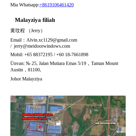
Mia Whatsapp:
+8619106461420
Malayziya filialı
黄玟程 （Jerry）
Email：Alvin.xc1129@gmail.com
/ jerry@meidoorwindows.com
Mobil: +65 88372195 / +60 18-7661898
Ünvan: № 25, Jalan Mutiara Emas 5/19，Taman Mount
Austin，81100,
Johor Malayziya