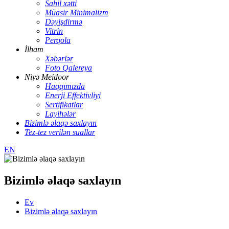
Sahil xətti
Müasir Minimalizm
Dəyişdirmə
Vitrin
Perqola
İlham
Xəbərlər
Foto Qalereya
Niyə Meidoor
Haqqımızda
Enerji Effektivliyi
Sertifikatlar
Layihələr
Bizimlə əlaqə saxlayın
Tez-tez verilən suallar
EN
Bizimlə əlaqə saxlayın
Ev
Bizimlə əlaqə saxlayın