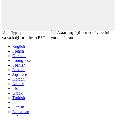
Axtarmaq üçün enter düyməsini
və ya bağlamaq üçün ESC düyməsini basın
English
French
German
Portuguese
Spanish
Russian
Japanese
Korean
Arabic
Irish
Greek
Turkish
Italian
Danish
Romanian