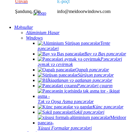
Ünvan
E-poçt
Şandunq, Çin
info@meidoorwindows.com
Məhsullar
Alüminium Hasar
Windows
Tente
pəncərələri
Bay və Baş pəncərələr
Pəncərələri
əymək və çevirmək
Qapalı pəncərələr
Sürüşən pəncərələr
İkiqatlanan və qatlanan pəncərələr
Pəncərələri çıxarın
Tək və Qoşa Asma pəncərələr
Künc pəncərələr
Şəkil pəncərələri
Xüsusi Formalar pəncərələri