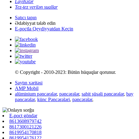
Layihələr
Tez-tez verilən suallar
Satıcı tapın
Ədəbiyyat tələb edin
E-poçtla Qeydiyyatdan Keçin
© Copyright - 2010-2023: Bütün hüquqlar qorunur.
Saytın xəritəsi
AMP Mobil
alüminium pəncərələr
,
pəncərələr
,
sabit şüşəli pəncərələr
,
bay
pəncərələr
,
künc Pəncərələri
,
pəncərələr
,
E-poçt göndər
8613608979742
8617300121226
8619954170818
8619954176122