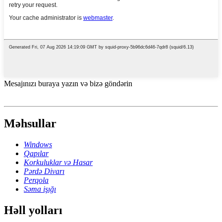
Mesajınızı buraya yazın və bizə göndərin
Məhsullar
Windows
Qapılar
Korkuluklar və Hasar
Pərdə Divarı
Perqola
Səma işığı
Həll yolları