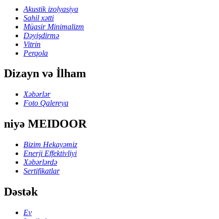
Akustik izolyasiya
Sahil xətti
Müasir Minimalizm
Dəyişdirmə
Vitrin
Perqola
Dizayn və İlham
Xəbərlər
Foto Qalereya
niyə MEIDOOR
Bizim Hekayəmiz
Enerji Effektivliyi
Xəbərlərdə
Sertifikatlar
Dəstək
Ev